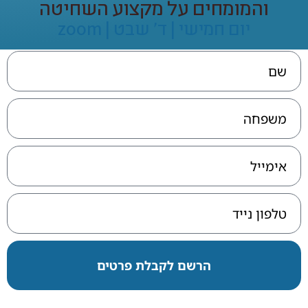
והמומחים על מקצוע השחיטה
יום חמישי | ד' שבט | zoom
הרשם לקבלת פרטים