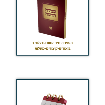
הספר היחיד המותאם ללומד
ביאורים•קיצורים•מטלות