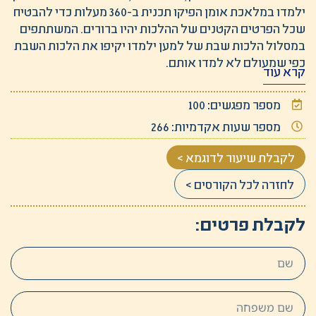
ילמדו במלאכת אומן הפיקו תכנית ב-360 מעלות כדי להבטיח
שכל הפרטים הקטנים של ההלכות יהיו ברורים. המשתתפים
במסלול הלכות שבת של למען ילמדו יקיפו את הלכות השבת
כפי שמעולם לא למדו אותם.
קרא עוד
אם ללמוד הלכות שבת תמיד היה משהו שרצית לעשות אבל
מספר מפגשים: 100
תמיד התייאשת במהלך הדרך, כדאי לך לבדוק את המסלול
של הלכות שבת. זה הפתרון המושלם והמפתח שלך להפיכת
מספר שעות אקדמיות: 266
החלום הזה למציאות.
קורס – מו"צ שבת
לקבלת שיעור לדוגמא >
לחזרה לכל הקורסים >
לקבלת פרטים: