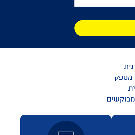
נית
י מספק
ית
המבוקשים