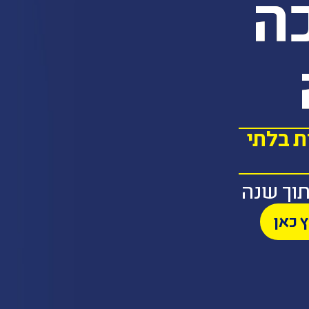
כה
ת בלתי
וך שנה
 כאן